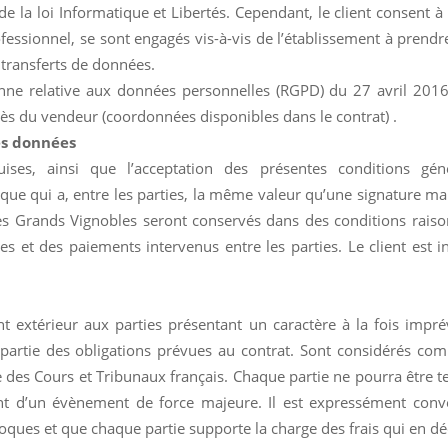
la loi Informatique et Libertés. Cependant, le client consent à 
ofessionnel, se sont engagés vis-à-vis de l’établissement à prendr
 transferts de données.
e relative aux données personnelles (RGPD) du 27 avril 2016 
s du vendeur (coordonnées disponibles dans le contrat) .
es données
quises, ainsi que l’acceptation des présentes conditions
ique qui a, entre les parties, la même valeur qu’une signature ma
es Grands Vignobles seront conservés dans des conditions raiso
t des paiements intervenus entre les parties. Le client est i
 extérieur aux parties présentant un caractère à la fois impré
ou partie des obligations prévues au contrat. Sont considérés c
des Cours et Tribunaux français. Chaque partie ne pourra être te
tant d’un évènement de force majeure. Il est expressément con
proques et que chaque partie supporte la charge des frais qui en d