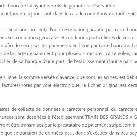
carte bancaire lui ayant permis de garantir la réservation.
ment lors du séjour, sauf dans le cas de conditions ou tarifs spé
client non présent) d’une réservation garantie par carte bancair
ans ses conditions générales et conditions particulières de vente.
m afin de sécuriser les paiements en ligne par carte bancaire. La 
fus de la carte de paiement pour plusieurs raisons : carte volée, ca
ocher de sa banque d’une part, de l’établissement d’autre part
en ligne, la somme versée d’avance, que sont les arrhes, est déb
ctures/notes par voie électronique, le fichier original est certi
aires de collecte de données à caractère personnel, du caractère 
 traitées sont destinées à l’établissement TRAIN DES GRANDS VI
vront être transmises par le prestataire de paiement stripe.com à 
rmé que ce transfert de données peut donc s’exécuter dans des pa