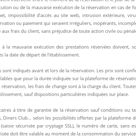
ution ou de la mauvaise exécution de la réservation en cas de forc
net, impossibilité d’accès au site web, intrusion extérieure, v
ervation ou paiement qui seraient irréguliers, inopérants, incomp
aux frais du client, sans préjudice de toute action civile ou pénal
u à la mauvaise exécution des prestations réservées doivent, s
ès la date de départ de l’établissement.
es sont indiqués avant et lors de la réservation. Les prix sont con
ables que pour la durée indiquée sur la plateforme de réservation
éservation, les frais de change sont à la charge du client. Toutes 
lissement, sauf dispositions particulières indiquées sur place.
es à titre de garantie de la réservation sauf conditions ou tar
, Diners Club… selon les possibilités offertes par la plateforme d
(saisie sécurisée par cryptage SSL), le numéro de carte, sans es
 utilisée doit être valable au moment de la consommation du servic