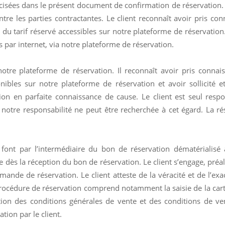
isées dans le présent document de confirmation de réservation. El
entre les parties contractantes. Le client reconnaît avoir pris co
 du tarif réservé accessibles sur notre plateforme de réservatio
s par internet, via notre plateforme de réservation.
 notre plateforme de réservation. Il reconnaît avoir pris connai
nibles sur notre plateforme de réservation et avoir sollicité 
on en parfaite connaissance de cause. Le client est seul resp
 notre responsabilité ne peut être recherchée à cet égard. La rés
e font par l’intermédiaire du bon de réservation dématérialisé
e dès la réception du bon de réservation. Le client s’engage, préa
nde de réservation. Le client atteste de la véracité et de l’exa
la procédure de réservation comprend notamment la saisie de la ca
tion des conditions générales de vente et des conditions de ven
ation par le client.