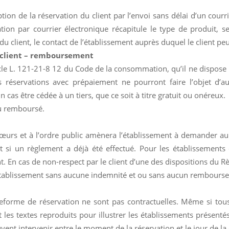
ion de la réservation du client par l’envoi sans délai d’un courri
tion par courrier électronique récapitule le type de produit, ses
du client, le contact de l’établissement auprès duquel le client pe
u client – remboursement
icle L. 121-21-8 12 du Code de la consommation, qu’il ne dispose pa
éservations avec prépaiement ne pourront faire l’objet d’au
 cas être cédée à un tiers, que ce soit à titre gratuit ou onéreux.
ou remboursé.
s et à l’ordre public amènera l’établissement à demander au c
i un règlement a déjà été effectué. Pour les établissements di
t. En cas de non-respect par le client d’une des dispositions du R
r l’établissement sans aucune indemnité et ou sans aucun rembours
forme de réservation ne sont pas contractuelles. Même si tous 
 les textes reproduits pour illustrer les établissements présent
vent intervenir entre le moment de la réservation et le jour de 